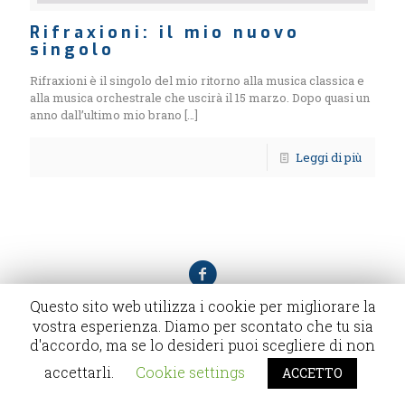
Rifraxioni: il mio nuovo
singolo
Rifraxioni è il singolo del mio ritorno alla musica classica e
alla musica orchestrale che uscirà il 15 marzo. Dopo quasi un
anno dall’ultimo mio brano
[…]
Leggi di più
Questo sito web utilizza i cookie per migliorare la
vostra esperienza. Diamo per scontato che tu sia
d'accordo, ma se lo desideri puoi scegliere di non
Designed by Wikiamo - Andrea Montemurro -
Privacy
Policy
accettarli.
Cookie settings
ACCETTO