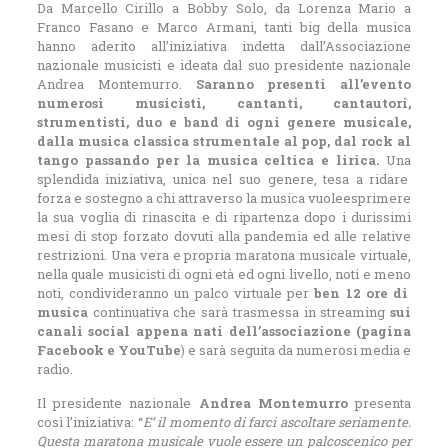
Da Marcello Cirillo a Bobby Solo, da Lorenza Mario a
Franco Fasano e
Marco Armani, tanti big della musica
hanno aderito all’iniziativa indetta dall’Associazione
nazionale musicisti
e ideata dal suo presidente nazionale
Andrea Montemurro.
Sar
anno presenti all’evento
numerosi musicisti, cantanti, cantautori,
strumentisti, duo e band di ogni genere
musicale,
dalla musica classica strumentale al pop, dal rock al
tango passando per la musica celtica e lirica.
Una
splendida iniziativa, unica nel suo genere, tesa a ridare
forza e sostegno a chi
attraverso la musica vuoleesprimere
la sua voglia di rinascita e di ripartenza dopo i durissimi
mesi di stop forzato dovuti alla pandemia ed alle relative
restrizioni. Una vera e
propria maratona musicale virtuale,
nella quale musicisti di ogni età ed ogni livello, noti e meno
noti, condivideranno un palco virtuale per
ben 12 ore di
musica
continuativa che sarà trasmessa in streaming
sui
canali social appena nati dell’associazione
(pagina
Facebook e YouTube
) e sarà seguita da numerosi media e
radio.
Il presidente nazionale
Andrea Montemurro
presenta
così l’iniziativa: “
E’ il momento di farci ascoltare seriamente.
Questa maratona musicale vuole essere un palcoscenico per